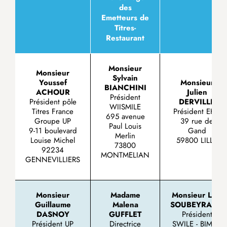
des
Emetteurs de
Titres-
Restaurant
Monsieur
Monsieur
Sylvain
Youssef
Monsieur
BIANCHINI
ACHOUR
Julien
Président
Président pôle
DERVILLE
WIISMILE
Titres France
Président EKIP
695 avenue
Groupe UP
39 rue de
Paul Louis
9-11 boulevard
Gand
Merlin
Louise Michel
59800 LILLE
73800
92234
MONTMELIAN
GENNEVILLIERS
Monsieur
Madame
Monsieur
Loïc
Guillaume
Malena
SOUBEYRAND
DASNOY
GUFFLET
Président
Président UP
Directrice
SWILE - BIMPLI