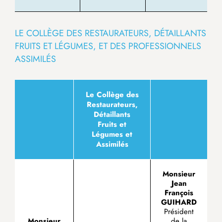
LE COLLÈGE DES RESTAURATEURS, DÉTAILLANTS
FRUITS ET LÉGUMES, ET DES PROFESSIONNELS
ASSIMILÉS
Le Collège des
Restaurateurs,
Détaillants
Fruits et
Légumes et
Assimilés
Monsieur
Jean
François
GUIHARD
Président
Monsieur
de la