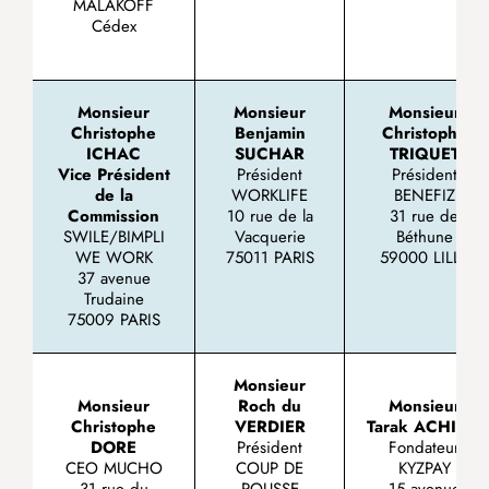
MALAKOFF
Cédex
Monsieur
Monsieur
Monsieur
Christophe
Benjamin
Christophe
ICHAC
SUCHAR
TRIQUET
Vice Président
Président
Président
de la
WORKLIFE
BENEFIZ
Commission
10 rue de la
31 rue de
SWILE/BIMPLI
Vacquerie
Béthune
WE WORK
75011 PARIS
59000 LILLE
37 avenue
Trudaine
75009 PARIS
Monsieur
Monsieur
Roch du
Monsieur
Christophe
VERDIER
Tarak ACHICH
DORE
Président
Fondateur
CEO MUCHO
COUP DE
KYZPAY