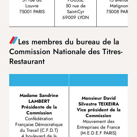
31 rue du
POUSSE
15 avenue
Louvre
50 rue de
Matignon
75001 PARIS
Saint-Cyr
75008 PARIS
69009 LYON
Les membres du bureau de la
Commission Nationale des Titres-
Restaurant
Madame Sandrine
Monsieur David
LAMBERT
Silvestre TEIXEIRA
Présidente de la
Vice président de la
Commission
Commission
Confédération
Mouvement des
Française Démocratique
Entreprises de France
du Travail (C.F.D.T)
(M.E.D.E.F PARIS)
4 boulevard de la