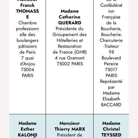
Franck
Confédérat
THOMASS
Madame
ion
E
Catherine
Française
Chambre
QUERARD
de la
professionn
Présidente du
Boucherie,
elle des
Groupement des
Boucherie-
boulangers
Hôtelleries et
Charcuterie
pâtissiers
Restauration
-Traiteur
de Paris
de France (GHR)
98
7 quai
4 rue Gramont
Boulevard
d’Anjou
75002 PARIS
Pereire
75004
75017
PARIS
PARIS
Représenté
par
Madame
Elisabeth
BACCARD
Madame
Monsieur
Madame
Esther
Thierry MARX
Christel
KALONJI
Président de
TEYSSED