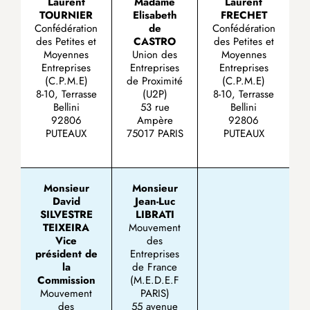
Laurent
Madame
Laurent
TOURNIER
Elisabeth
FRECHET
Confédération
de
Confédération
des Petites et
CASTRO
des Petites et
Moyennes
Union des
Moyennes
Entreprises
Entreprises
Entreprises
(C.P.M.E)
de Proximité
(C.P.M.E)
8-10, Terrasse
(U2P)
8-10, Terrasse
Bellini
53 rue
Bellini
92806
Ampère
92806
PUTEAUX
75017 PARIS
PUTEAUX
Monsieur
Monsieur
David
Jean-Luc
SILVESTRE
LIBRATI
TEIXEIRA
Mouvement
Vice
des
président de
Entreprises
la
de France
Commission
(M.E.D.E.F
Mouvement
PARIS)
des
55 avenue