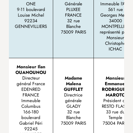
ONE
Générale
Immeuble l'Atlis
9-11 boulevard
PLUXEE
561 rue
Louise Michel
FRANCE
Georges Meliès
92234
32 rue
34000
GENNEVILLIERS
Blanche
MONTPELLIER
75009 PARIS
représenté par :
Monsieur
Christophe
ICHAC
Monsieur
Ilan
OUANOUNOU
Directeur
Madame
Monsieur
général France
Malena
Emmanuel
EDENRED
GUFFLET
RODRIGUEZ-
FRANCE
Directrice
MAROTO
Immeuble
générale
Président de
Columbus
GLADY
RESTO FLASH
166-180
32 rue
33 rue du
boulevard
Blanche
Temple
Gabriel Péri
75009 PARIS
75004 PARIS
92245