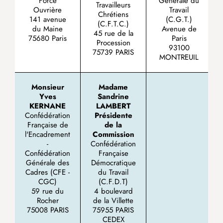
Force
Générale du
Travailleurs
Ouvrière
Travail
Chrétiens
141 avenue
(C.G.T.)
(C.F.T.C.)
du Maine
Avenue de
45 rue de la
75680 Paris
Paris
Procession
93100
75739 PARIS
MONTREUIL
Monsieur
Madame
Yves
Sandrine
KERNANE
LAMBERT
Confédération
Présidente
Française de
de la
l'Encadrement
Commission
-
Confédération
Confédération
Française
Générale des
Démocratique
Cadres (CFE -
du Travail
CGC)
(C.F.D.T)
59 rue du
4 boulevard
Rocher
de la Villette
75008 PARIS
75955 PARIS
CEDEX