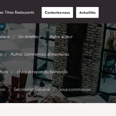
s Titres Restaurants
Contactez-nous
Actualités
alarié
Un émetteur
Autre acteur
es
Autres commerces alimentaires
taire
chèque-repas du bénévole
ion
Secrétariat Général
Sous-commission