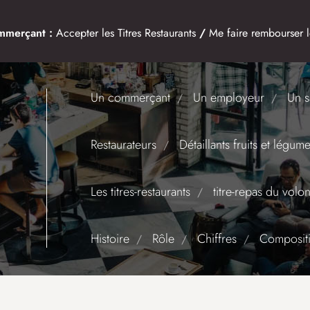
mmerçant :
Accepter les Titres Restaurants
/
Me faire rembourser le
Un commerçant
Un employeur
Un s
Restaurateurs
Détaillants fruits et légum
Les titres-restaurants
titre-repas du volon
Histoire
Rôle
Chiffres
Composit