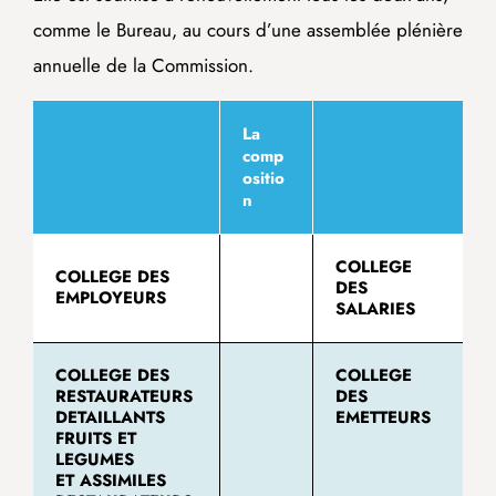
comme le Bureau, au cours d’une assemblée plénière
annuelle de la Commission.
La
comp
ositio
n
COLLEGE
COLLEGE DES
DES
EMPLOYEURS
SALARIES
COLLEGE DES
COLLEGE
RESTAURATEURS
DES
DETAILLANTS
EMETTEURS
FRUITS ET
LEGUMES
ET ASSIMILES