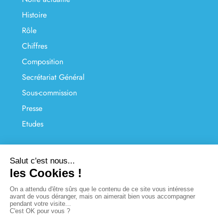
Histoire
Rôle
Chiffres
Composition
Secrétariat Général
Sous-commission
Presse
Etudes
LIENS UTILES
Nous contacter
FAQ
Liens