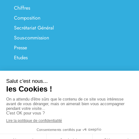
Chiffres
Composition
Secrétariat Général
Sous-commission
Presse
Etudes
LIENS UTILES
Nous contacter
FAQ
Liens
Plan du site