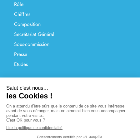
Rôle
Chiffres
Composition
Secrétariat Général
Sous-commission
Presse
Etudes
LIENS UTILES
Nous contacter
FAQ
Liens
Plan du site